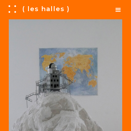
A
( les halles )