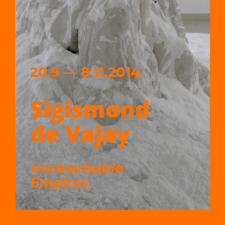
20.9 — 8.11.2014
Sigismond
de Vajay
Unreachable
Empires