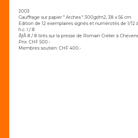
2003
Gauffrage sur papier " Arches " 300gr/m2, 38 x 56 cm
Edition de 12 exemplaires signés et numérotés de 1/12 à
h.c. l / lll
ÃƒÂ lll / lll tirés sur la presse de Romain Crelier à Cheven
Prix: CHF 500.-
Membres soutien: CHF 400.-