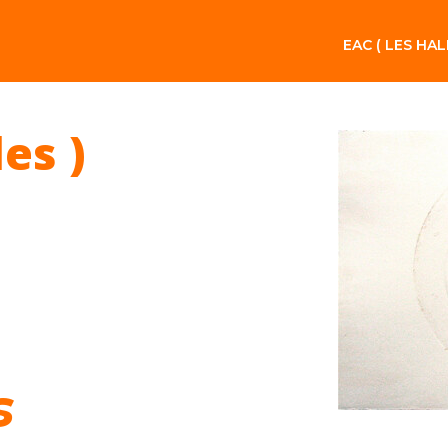
EAC ( LES HAL
les )
s