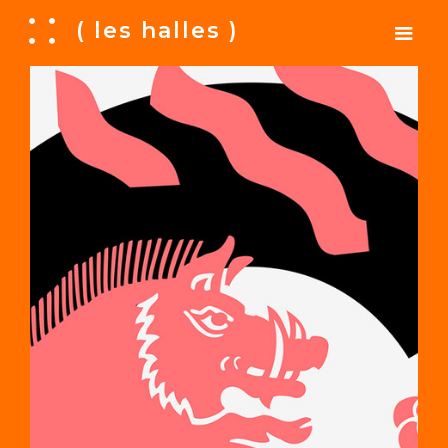
A
( les halles )