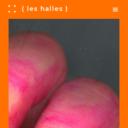
A
( les halles )