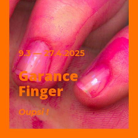
9.3 — 27.4.2025
Garance
Finger
Oupsi !