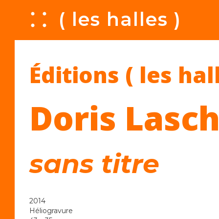
A
( les halles )
Éditions ( les hal
Doris Lasc
sans titre
2014
Héliogravure