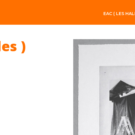
EAC ( LES HAL
les )
h