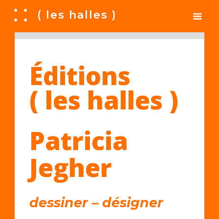
A
( les halles )
Éditions
( les halles )
Patricia
Jegher
dessiner – désigner