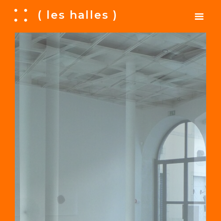
A
( les halles )