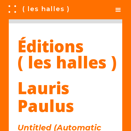
A
( les halles )
Éditions
( les halles )
Lauris
Paulus
Untitled (Automatic