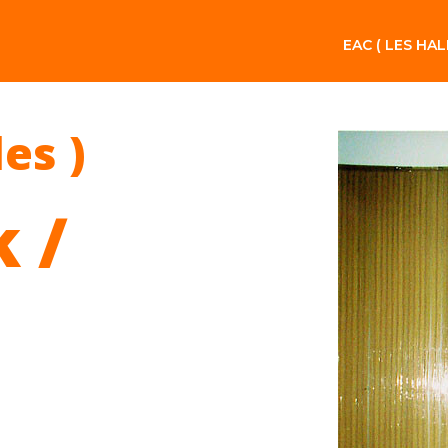
EAC ( LES HAL
les )
 /