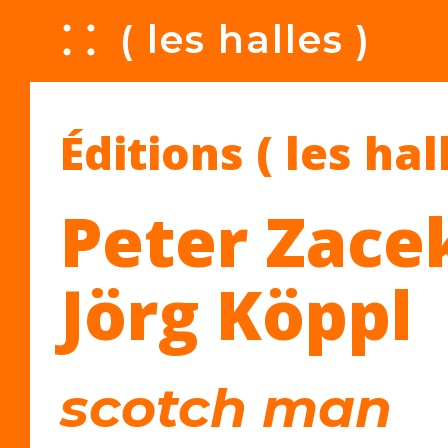
A
( les halles )
Éditions ( les hal
Peter Zacek
Jörg Köppl
scotch man