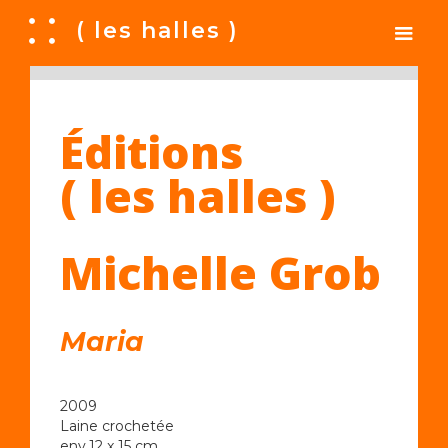
A
( les halles )
Éditions
( les halles )
Michelle Grob
Maria
2009
Laine crochetée
env.12 x 15 cm