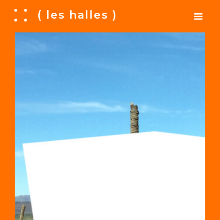
A
( les halles )