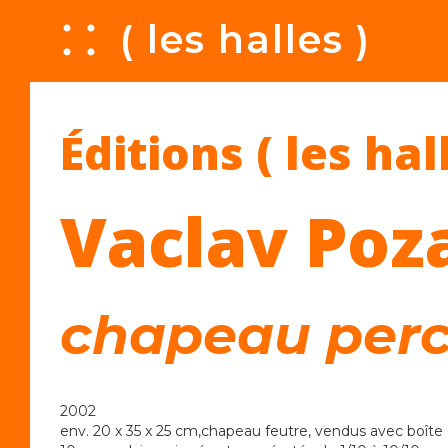
A
( les halles )
Éditions ( les hal
Vaclav Poz
chapeau per
2002
env. 20 x 35 x 25 cm,chapeau feutre, vendus avec boîte