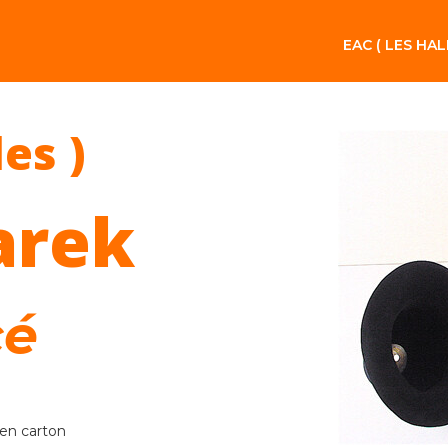
EAC ( LES HAL
les )
arek
cé
 en carton