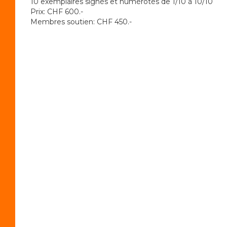
10 exemplaires signés et numérotés de 1/10 à 10/10
Prix: CHF 600.-
Membres soutien: CHF 450.-