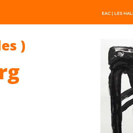
EAC ( LES HAL
les )
rg