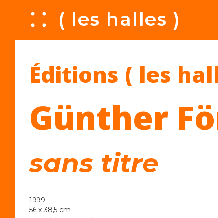
A
( les halles )
Éditions ( les hal
Günther Fö
sans titre
1999
56 x 38,5 cm