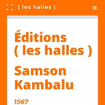
A
( les halles )
Éditions
( les halles )
Samson
Kambalu
1567