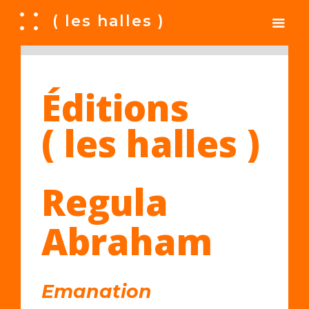
A
( les halles )
Éditions
( les halles )
Regula
Abraham
Emanation