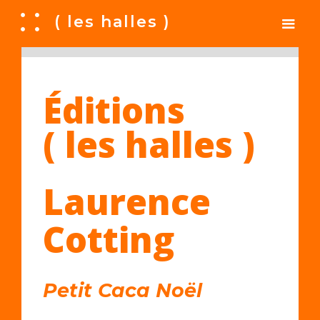
A
( les halles )
Éditions
( les halles )
Laurence
Cotting
Petit Caca Noël