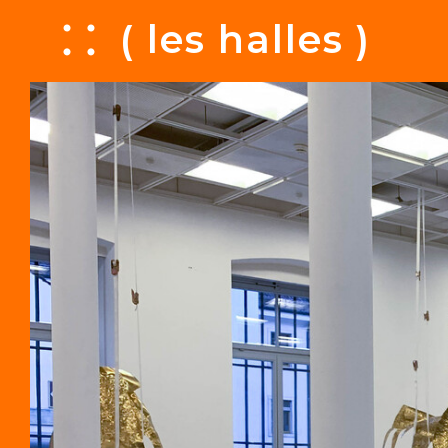
A
( les halles )