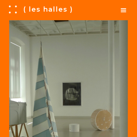
A
( les halles )