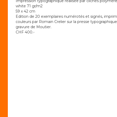
Impression typographique réalisée par clichés polymère
white 71 gr/m2
59 x 42 cm
Edition de 20 exemplaires numérotés et signés, imprimé
couleurs par Romain Crelier sur la presse typographique 
gravure de Moutier.
CHF 400.-