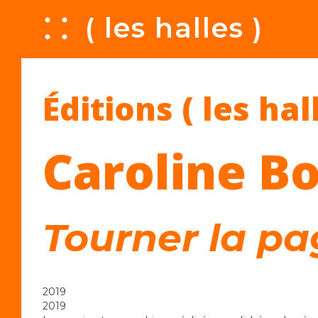
A
( les halles )
Éditions ( les hal
Caroline Bo
Tourner la p
2019
2019