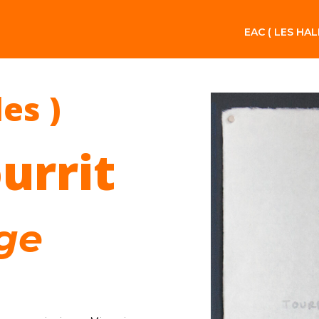
EAC ( LES HAL
les )
urrit
age