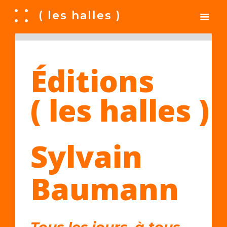
A
( les halles )
Éditions
( les halles )
Sylvain
Baumann