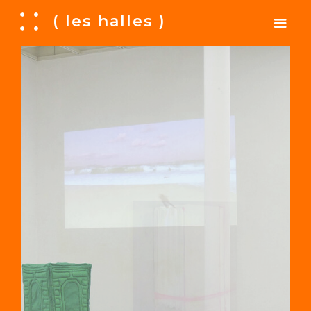
A
( les halles )