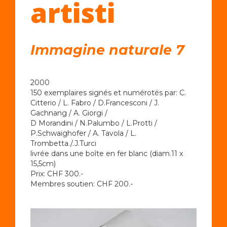
artisti
Immagine naturale 7
2000
150 exemplaires signés et numérotés par: C.
Citterio / L. Fabro / D.Francesconi / J.
Gachnang / A. Giorgi /
D Morandini / N.Palumbo / L.Protti /
P.Schwaighofer / A. Tavola / L.
Trombetta./.J.Turci
livrée dans une boîte en fer blanc (diam.11 x
15,5cm)
Prix: CHF 300.-
Membres soutien: CHF 200.-