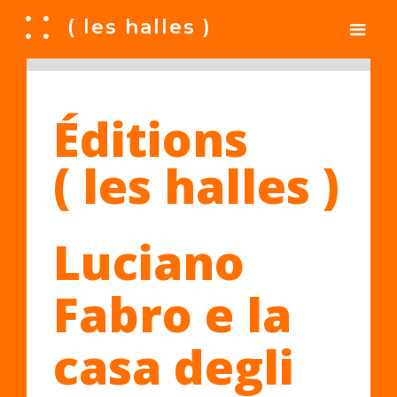
A
( les halles )
Éditions
( les halles )
Luciano
Fabro e la
casa degli