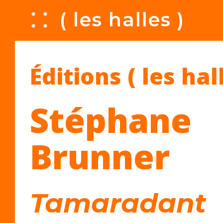
A
( les halles )
Éditions ( les hal
Stéphane
Brunner
Tamaradant