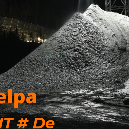
elpa
T # De