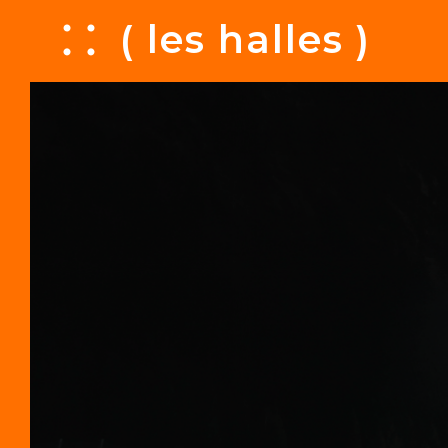
A
( les halles )