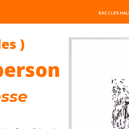
EAC ( LES HAL
les )
berson
esse