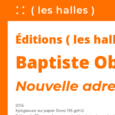
A
( les halles )
Éditions ( les hal
Baptiste O
Nouvelle adr
2016
Xylogravure sur papier Rives 195 gr/m2