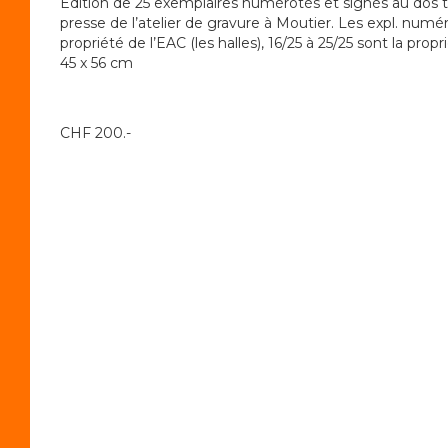
Edition de 25 exemplaires numérotés et signés au dos ti
presse de l’atelier de gravure à Moutier. Les expl. numér
propriété de l’EAC (les halles), 16/25 à 25/25 sont la propri
45 x 56 cm
CHF 200.-