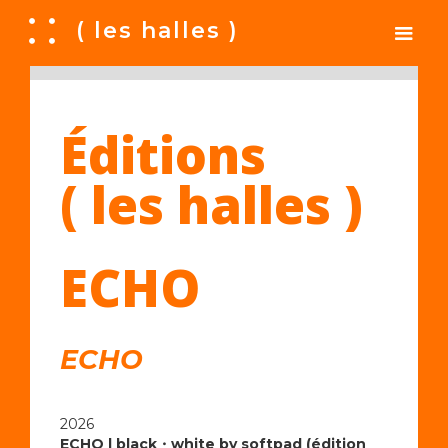
A
( les halles )
Éditions
( les halles )
ECHO
ECHO
2026
ECHO | black・white by softpad (édition