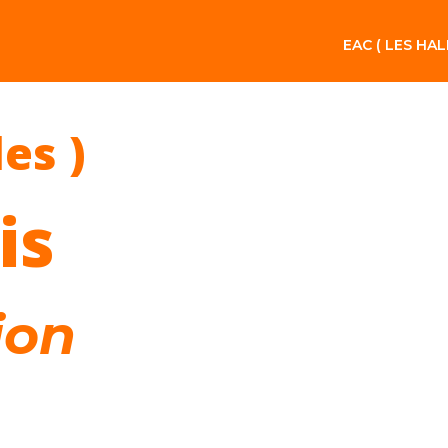
EAC ( LES HAL
les )
is
ion