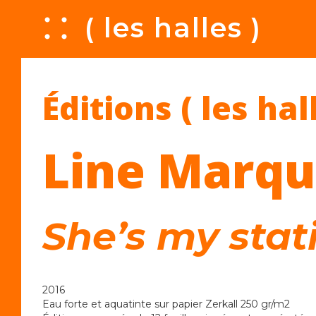
A
( les halles )
Éditions ( les hal
Line Marqu
She’s my stat
2016
Eau forte et aquatinte sur papier Zerkall 250 gr/m2